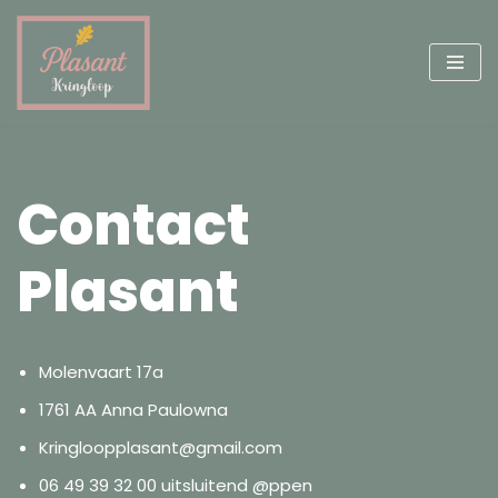
Ga
naar
de
inhoud
Contact
Plasant
Molenvaart 17a
1761 AA Anna Paulowna
Kringloopplasant@gmail.com
06 49 39 32 00 uitsluitend @ppen